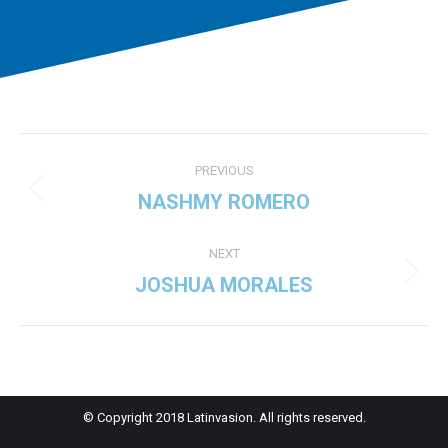
Project
PREVIOUS
navigation
NASHMY ROMERO
Previous
project:
NEXT
JOSHUA MORALES
Next
project:
© Copyright 2018 Latinvasion. All rights reserved.