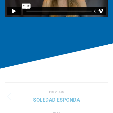
Project
PREVIOUS
navigation
SOLEDAD ESPONDA
Previous
project:
NEXT