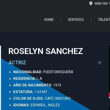
6889 NW 
HOME
SERVICES
TALEN
ROSELYN SANCHEZ
ACTRIZ
NACIONALIDAD:
PUERTORRIQUEÑA
RESIDENCIA
: L.A.
AÑO DE NACIMIENTO:
1973
ESTATURA:
1.65 MT
COLOR DE OJOS:
CAFÉ OBSCURO
IDIOMAS:
ESPAÑOL, INGLÉS