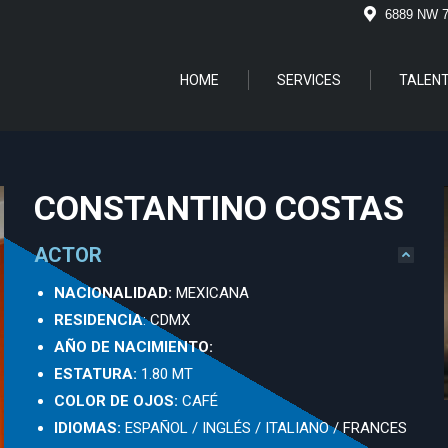
6889 NW 
HOME
SERVICES
TALEN
CONSTANTINO COSTAS
ACTOR
NACIONALIDAD:
MEXICANA
RESIDENCIA
: CDMX
AÑO DE NACIMIENTO:
ESTATURA:
1.80 MT
COLOR DE OJOS:
CAFÉ
IDIOMAS:
ESPAÑOL / INGLÉS / ITALIANO / FRANCES